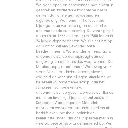
We gaan open en onbevangen met elkaar in
gesprek en inspireren elkaar om verder te
denken dan ons eigen vakgebied en
eigenbelang. We nemen initiatieven die
bijdragen aan vernieuwing en een sterke,
ondernemende samenleving. De vereniging is
opgericht in 1777 en heeft ruim 2500 leden in
26 lokale departementen. We zijn er trots op
dat Koning Willem-Alexander onze
beschermheer is. Ware ondernemerschap is
ondernemerschap dat bijdraagt aan de
omgeving. En dat is precies waar we met De
Maatschappij, departement Waterweg voor
staan: Vanuit de driehoek bedrijfsleven,
overheid en kennisinstellingen stimuleren we
betekenisvol ondernemerschap. Aan het
stimuleren van betekenisvol
ondernemerschap geven we op verschillende
manieren invulling. Tijdens bijeenkomsten in
Schiedam, Vlaardingen en Maassluis
ontvangen we vooraanstaande sprekers uit
bedrijfsleven, overheid, politiek en
kennisinstellingen, die ons inspireren met hun
visie op betekenisvol ondernemerschap. We