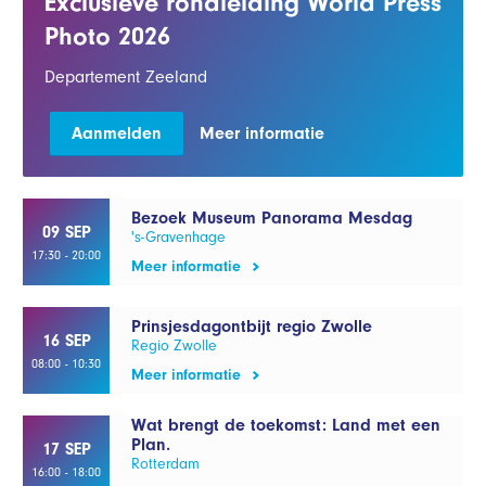
Exclusieve rondleiding World Press
Photo 2026
Departement Zeeland
Aanmelden
Meer informatie
Bezoek Museum Panorama Mesdag
09 SEP
's-Gravenhage
17:30 - 20:00
Meer informatie
Prinsjesdagontbijt regio Zwolle
16 SEP
Regio Zwolle
08:00 - 10:30
Meer informatie
Wat brengt de toekomst: Land met een
Plan.
17 SEP
Rotterdam
16:00 - 18:00