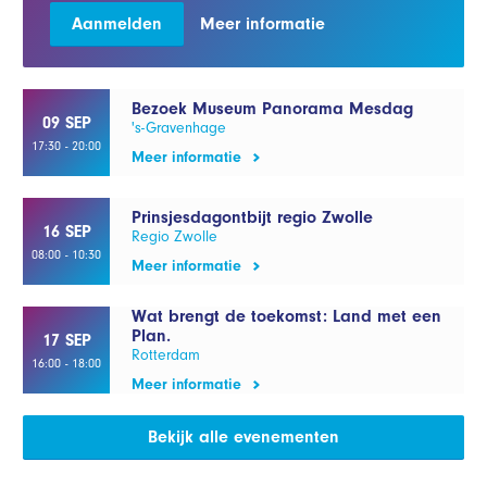
Aanmelden
Meer informatie
Bezoek Museum Panorama Mesdag
09 SEP
's-Gravenhage
17:30 - 20:00
Meer informatie
Prinsjesdagontbijt regio Zwolle
16 SEP
Regio Zwolle
08:00 - 10:30
Meer informatie
Wat brengt de toekomst: Land met een
Plan.
17 SEP
Rotterdam
16:00 - 18:00
Meer informatie
Bekijk alle evenementen