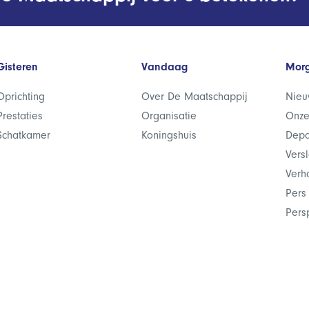
Gisteren
Vandaag
Mor
Oprichting
Over De Maatschappij
Nieu
Prestaties
Organisatie
Onze
Schatkamer
Koningshuis
Depa
Vers
Verh
Pers
Pers