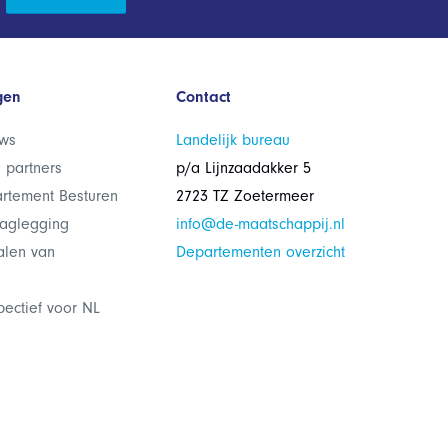
gen
Contact
ws
Landelijk bureau
 partners
p/a Lijnzaadakker 5
rtement Besturen
2723 TZ Zoetermeer
laglegging
info@de-maatschappij.nl
alen van
Departementen overzicht
pectief voor NL